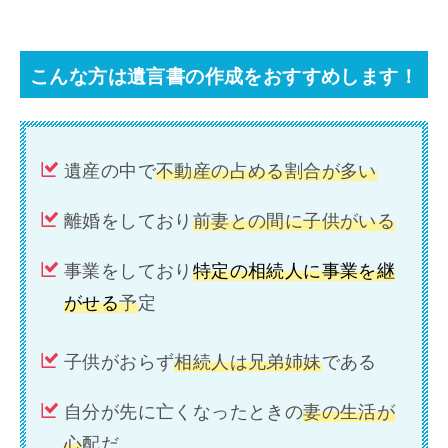
こんな方は遺言書の作成をおすすめします！
遺産の中で
不動産の占める割合が多い
離婚をしており
前妻との間に子供がいる
事業をしており
特定の相続人に事業を継
がせる
予
定
子供がおらず
相続人は兄弟姉妹
である
自分が先に亡くなったときの
妻の生活が
心
配だ