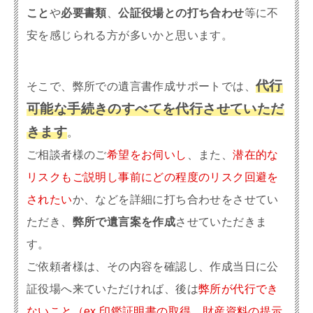
こと
や
必要書類
、
公証役場との打ち合わせ
等に不
安を感じられる方が多いかと思います。
代行
そこで、弊所での遺言書作成サポートでは、
可能な手続きのすべてを代行させていただ
きます
。
ご相談者様のご
希望をお伺いし
、また、
潜在的な
リスクもご説明し事前にどの程度のリスク回避を
されたい
か、などを詳細に打ち合わせをさせてい
ただき、
弊所で遺言案を作成
させていただきま
す。
ご依頼者様は、その内容を確認し、作成当日に公
証役場へ来ていただければ、後は
弊所が代行でき
ないこと（ex.印鑑証明書の取得、財産資料の提示